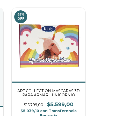
65
%
OFF
ART COLLECTION MASCARAS 3D
PARA ARMAR - UNICORNIO
$5.599,00
$15.799,00
$5.039,10
con
Transferencia
Bancaria