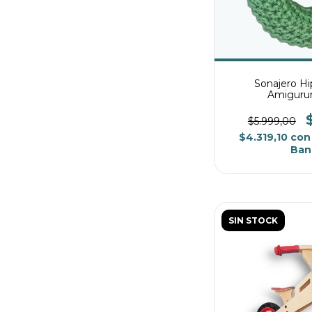
Sonajero Hi
Amigurum
$5.999,00
$4.319,10
con
Ban
SIN STOCK