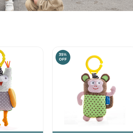
35
%
OFF