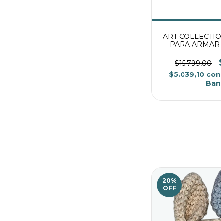
ART COLLECTI
PARA ARMAR 
$15.799,00
$5.039,10
con
Ban
20
%
OFF