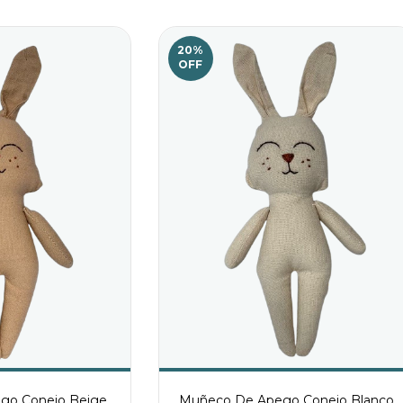
20
%
OFF
go Conejo Beige
Muñeco De Apego Conejo Blanco