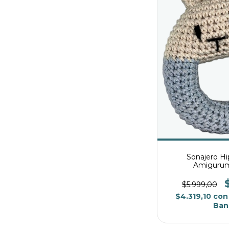
Sonajero Hi
Amigurumi
$5.999,00
$4.319,10
con
Ban