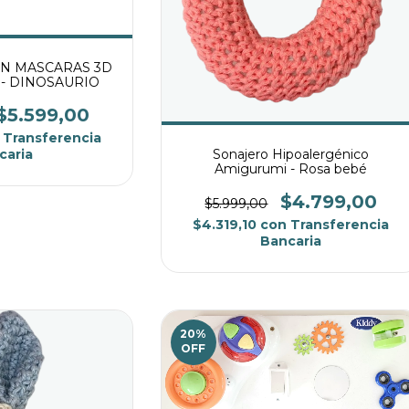
ON MASCARAS 3D
- DINOSAURIO
$5.599,00
Transferencia
Sonajero Hipoalergénico
caria
Amigurumi - Rosa bebé
$4.799,00
$5.999,00
$4.319,10
con
Transferencia
Bancaria
20
%
OFF