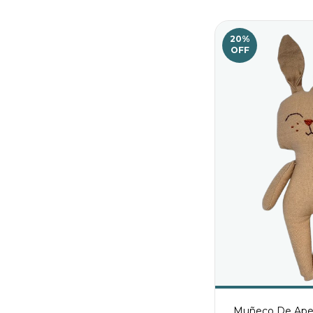
20
%
OFF
Muñeco De Ape