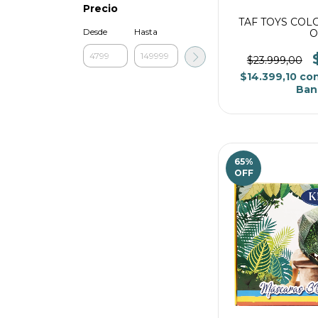
Precio
TAF TOYS COL
Desde
Hasta
O
$23.999,00
$14.399,10
co
Ban
65
%
OFF