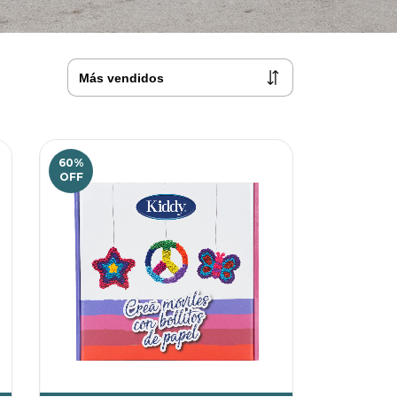
60
%
OFF