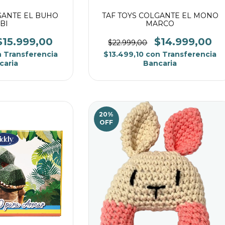
GANTE EL BUHO
TAF TOYS COLGANTE EL MONO
BI
MARCO
$15.999,00
$14.999,00
$22.999,00
n
Transferencia
$13.499,10
con
Transferencia
caria
Bancaria
20
%
OFF