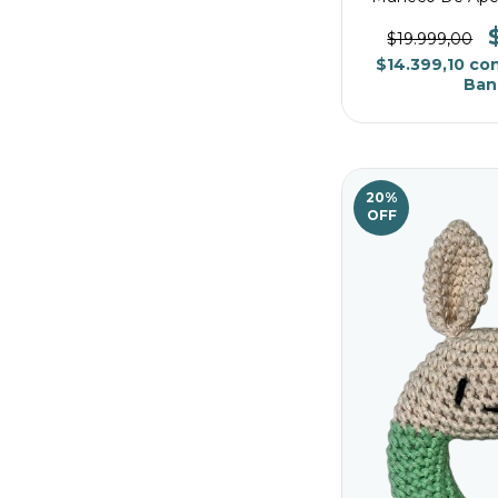
$19.999,00
$14.399,10
co
Ban
20
%
OFF